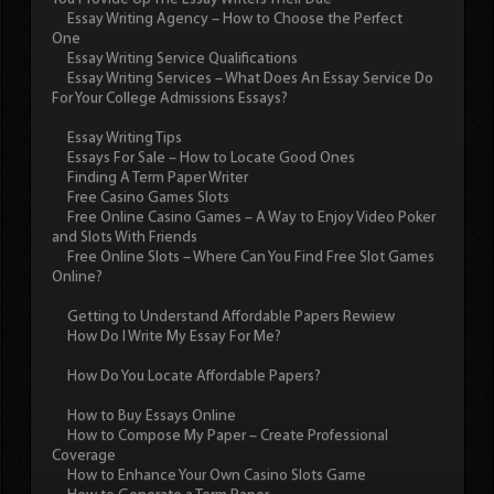
Essay Writing Agency – How to Choose the Perfect
One
Essay Writing Service Qualifications
Essay Writing Services – What Does An Essay Service Do
For Your College Admissions Essays?
Essay Writing Tips
Essays For Sale – How to Locate Good Ones
Finding A Term Paper Writer
Free Casino Games Slots
Free Online Casino Games – A Way to Enjoy Video Poker
and Slots With Friends
Free Online Slots – Where Can You Find Free Slot Games
Online?
Getting to Understand Affordable Papers Rewiew
How Do I Write My Essay For Me?
How Do You Locate Affordable Papers?
How to Buy Essays Online
How to Compose My Paper – Create Professional
Coverage
How to Enhance Your Own Casino Slots Game