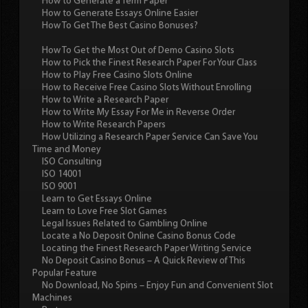
How to Generate a Term Paper
How to Generate Essays Online Easier
How To Get The Best Casino Bonuses?
How To Get the Most Out of Demo Casino Slots
How to Pick the Finest Research Paper For Your Class
How to Play Free Casino Slots Online
How to Receive Free Casino Slots Without Enrolling
How to Write a Research Paper
How to Write My Essay For Me in Reverse Order
How to Write Research Papers
How Utilizing a Research Paper Service Can Save You
Time and Money
ISO Consulting
ISO 14001
ISO 9001
Learn to Get Essays Online
Learn to Love Free Slot Games
Legal Issues Related to Gambling Online
Locate a No Deposit Online Casino Bonus Code
Locating the Finest Research Paper Writing Service
No Deposit Casino Bonus – A Quick Review of This
Popular Feature
No Download, No Spins – Enjoy Fun and Convenient Slot
Machines